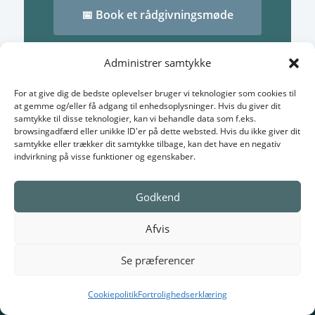
📅 Book et rådgivningsmøde
Administrer samtykke
For at give dig de bedste oplevelser bruger vi teknologier som cookies til
at gemme og/eller få adgang til enhedsoplysninger. Hvis du giver dit
samtykke til disse teknologier, kan vi behandle data som f.eks.
browsingadfærd eller unikke ID'er på dette websted. Hvis du ikke giver dit
Compliance
samtykke eller trækker dit samtykke tilbage, kan det have en negativ
Privatlivspolitik
indvirkning på visse funktioner og egenskaber.
Vilkår og handelsbetingelser
Godkend
Afvis
Hvornår skal du indhente samtykke?
Se præferencer
FAQ – GDPR Myter om billeder og film
Den Ultimative Guide til GDPR: Billeder og Video
Cookiepolitik
Fortrolighedserklæring